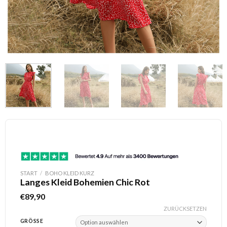
START
/
BOHO KLEID KURZ
Langes Kleid Bohemien Chic Rot
€
89,90
ZURÜCKSETZEN
GRÖSSE