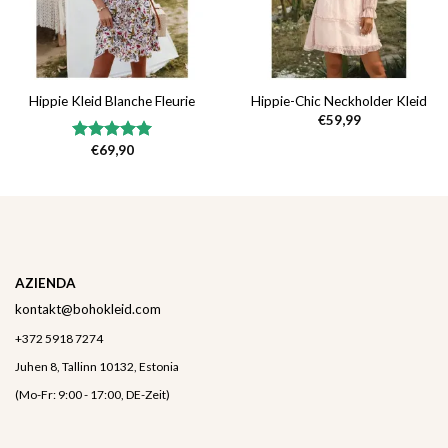
Hippie Kleid Blanche Fleurie
Hippie-Chic Neckholder Kleid
€
59,99
€
69,90
Bewertet
mit
5.00
von 5
AZIENDA
kontakt@bohokleid.com
+372 5918 7274
Juhen 8, Tallinn 10132, Estonia
(Mo-Fr: 9:00 - 17:00, DE-Zeit)