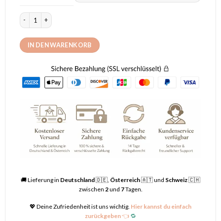
Langes Kleid Bohemien Chic Rot Menge
IN DEN WARENKORB
🚚 Lieferung in
Deutschland
🇩🇪,
Österreich
🇦🇹 und
Schweiz
🇨🇭
zwischen
2
und
7
Tagen.
💖 Deine Zufriedenheit ist uns wichtig.
Hier kannst du einfach
zurückgeben
👈
🔁