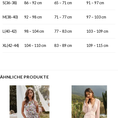
S(36-38)
86 – 92 cm
65 – 71 cm
91 – 97 cm
M(38-40)
92 – 98 cm
71 – 77 cm
97 – 103 cm
L(40-42)
98 – 104 cm
77 – 83 cm
103 – 109 cm
XL(42-44)
104 – 110 cm
83 – 89 cm
109 – 115 cm
ÄHNLICHE PRODUKTE