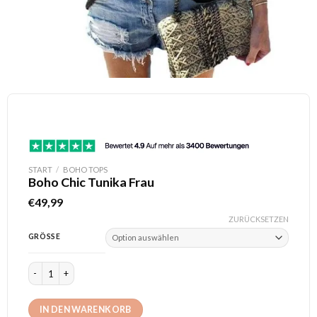
START
/
BOHO TOPS
Boho Chic Tunika Frau
€
49,99
ZURÜCKSETZEN
GRÖSSE
Boho Chic Tunika Frau Menge
IN DEN WARENKORB