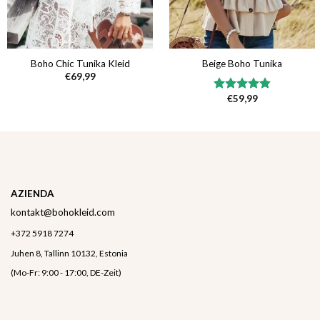
Boho Chic Tunika Kleid
Beige Boho Tunika
€
69,99
€
59,99
Bewertet
mit
4.86
von 5
AZIENDA
kontakt@bohokleid.com
+372 5918 7274
Juhen 8, Tallinn 10132, Estonia
(Mo-Fr: 9:00 - 17:00, DE-Zeit)