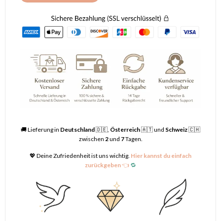
🚚 Lieferung in
Deutschland
🇩🇪,
Österreich
🇦🇹 und
Schweiz
🇨🇭
zwischen
2
und
7
Tagen.
💖 Deine Zufriedenheit ist uns wichtig.
Hier kannst du einfach
zurückgeben
👈
🔁