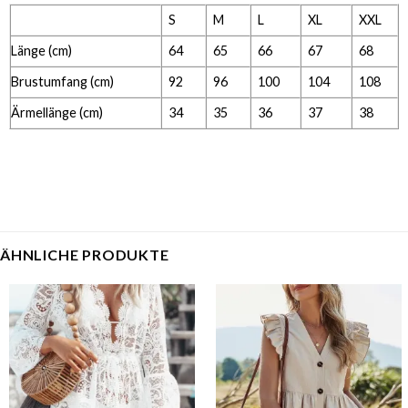
S
M
L
XL
XXL
Länge (cm)
64
65
66
67
68
Brustumfang (cm)
92
96
100
104
108
Ärmellänge (cm)
34
35
36
37
38
ÄHNLICHE PRODUKTE